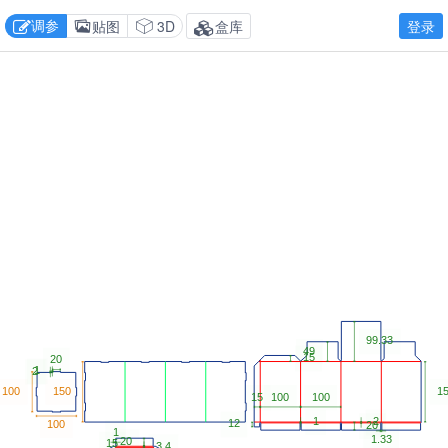
调参
贴图
3D
盒库
登录