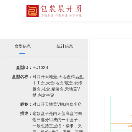
盒型信息
统计信息
盒型ID：
HC102B
盒型名称：
对口开天地盖,天地盖精品盒,
手工盒,天盒/地盒/底盒,硬纸
板盒,礼盒,精装盒,天地盖V
槽,内盒半穿
标签：
对口开天地盖V槽,内盒半穿
描述：
这款盒子是由天盖底盒与围
边三部分组成的一个盒子，
一般包括三层纸：裱纸，夹
层灰板/白板纸，里纸，表面