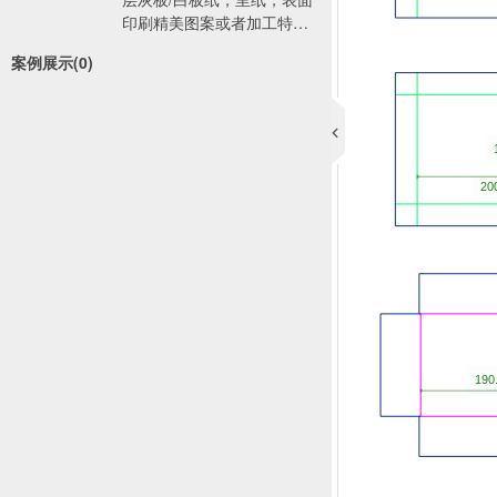
印刷精美图案或者加工特殊
工艺，广泛用于：化妆品包
案例展示(0)
装，电子产品包装，3C类产
品包装，工艺品包装，玩具
包装等。精装盒-手工盒又称
之为粘贴纸盒，是指用贴面
材料将基材纸板粘合裱贴而
成，成型后不能再折叠成平
板状，而只能以固定盒型运
输和仓储，故又名固定纸
盒。 由于这类纸盒采用的材
料比较广泛，制作工序比较
繁多，结构复杂，采用手工
制作为主，制作周期相对折
叠纸盒长，档次和价位也比
较高，所以在实际生产中，
很多人又把该类纸盒称为礼
品盒、精装盒等。与普通盒
子的区别主要在于精装盒成
型制作完成以后就是完成
品，在运输过程中无法压平