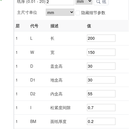
纸厚 (0.01 - 20)
纸
主尺寸单位
隐藏细节参数
层
代号
描述
值
1
L
长
1
W
宽
1
D
盖盒高
1
D1
地盒高
1
D2
内盒高
1
I
松紧度间隙
1
BM
面纸厚度