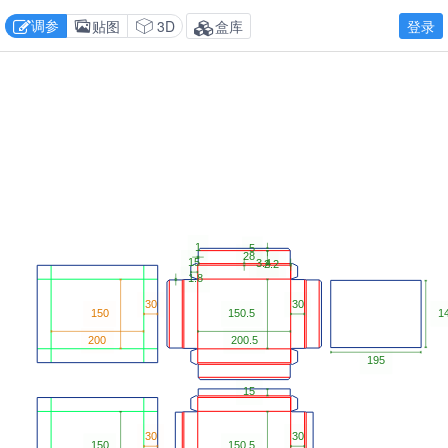
调参
贴图
3D
盒库
登录